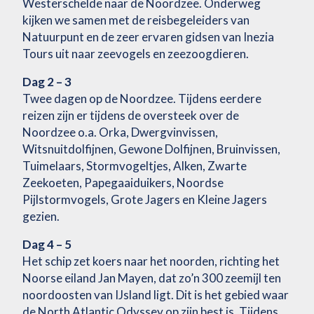
Westerschelde naar de Noordzee. Onderweg
kijken we samen met de reisbegeleiders van
Natuurpunt en de zeer ervaren gidsen van Inezia
Tours uit naar zeevogels en zeezoogdieren.
Dag 2 – 3
Twee dagen op de Noordzee. Tijdens eerdere
reizen zijn er tijdens de oversteek over de
Noordzee o.a. Orka, Dwergvinvissen,
Witsnuitdolfijnen, Gewone Dolfijnen, Bruinvissen,
Tuimelaars, Stormvogeltjes, Alken, Zwarte
Zeekoeten, Papegaaiduikers, Noordse
Pijlstormvogels, Grote Jagers en Kleine Jagers
gezien.
Dag 4 – 5
Het schip zet koers naar het noorden, richting het
Noorse eiland Jan Mayen, dat zo’n 300 zeemijl ten
noordoosten van IJsland ligt. Dit is het gebied waar
de North Atlantic Odyssey op zijn best is. Tijdens