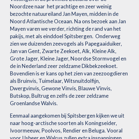
Noordzee naar het prachtige en zeer weinig
bezochte natuureiland Jan Mayen, midden in de
Noord Atlantische Oceaan. Na ons bezoek aan Jan
Mayen varen we verder, richting de rand van het
pakijs, met als einddoel Spitsbergen. Onderweg
zien we duizenden zeevogels als Papegaaiduiker,
Jan van Gent, Zwarte Zeekoet, Alk, Kleine Alk,
Grote Jager, Kleine Jager, Noordse Stormvogel en
de in Nederland zeer zeldzame Dikbekzeekoet.
Bovendien is er kans op het zien van zeezoogdieren
als Bruinvis, Tuimelaar, Witsnuitdolfijn,
Dwergvinvis, Gewone Vinvis, Blauwe Vinvis,
Butskop, Bultrug en zelfs de zeer zeldzame
Groenlandse Walvis.
Eenmaal aangekomen bij Spitsbergen kijken we uit
naar hoog-arctische soorten als Koningseider,
Ivoormeeuw, Poolvos, Rendier en Beluga. Vooral
voor IJsbeer en Walrus zullen extra inspanningen