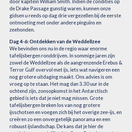
door kapitein William Smith. Indien de condities op
de Drake Passage gunstig waren, kunnen onze
gidsen u reeds op dag drie vergezellen bij de eerste
ontmoeting met onder andere pinguïns en
zeehonden.
Dag 4-6: Ontdekken van de Weddellzee
We bevinden ons nu in de regio waar enorme
tafelijsbergen ronddrijven. In sommige jaren zijn
zowel de Weddellzee als de aangrenzende Erebus &
Terror Gulf overvol met ijs, iets wat navigeren een
nog grotere uitdaging maakt. Ons advies is om
vroeg op te staan. Het mag dan 3.30 uur in de
ochtend zijn, zonsopkomst in het Antarctisch
gebied is iets dat je niet mag missen. Grote
tafelijsbergen breken los van nog grotere
ijsschotsen en voegen zich bij het overige zee-ijs, en
creëren zo een onvergetelijk panorama en een
robuust ijslandschap. De kans dat je hier de