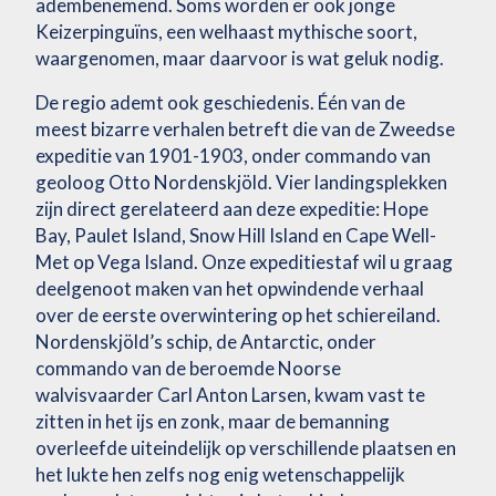
adembenemend. Soms worden er ook jonge
Keizerpinguïns, een welhaast mythische soort,
waargenomen, maar daarvoor is wat geluk nodig.
De regio ademt ook geschiedenis. Één van de
meest bizarre verhalen betreft die van de Zweedse
expeditie van 1901-1903, onder commando van
geoloog Otto Nordenskjöld. Vier landingsplekken
zijn direct gerelateerd aan deze expeditie: Hope
Bay, Paulet Island, Snow Hill Island en Cape Well-
Met op Vega Island. Onze expeditiestaf wil u graag
deelgenoot maken van het opwindende verhaal
over de eerste overwintering op het schiereiland.
Nordenskjöld’s schip, de Antarctic, onder
commando van de beroemde Noorse
walvisvaarder Carl Anton Larsen, kwam vast te
zitten in het ijs en zonk, maar de bemanning
overleefde uiteindelijk op verschillende plaatsen en
het lukte hen zelfs nog enig wetenschappelijk