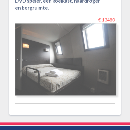
DVD speler, een koelkast, haardroger
en bergruimte.
€ 13480