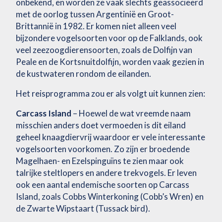
onbekend, en worden ze vaak slechts geassocieerd
met de oorlog tussen Argentinië en Groot-
Brittannië in 1982. Er komen niet alleen veel
bijzondere vogelsoorten voor op de Falklands, ook
veel zeezoogdierensoorten, zoals de Dolfijn van
Peale en de Kortsnuitdolfijn, worden vaak gezien in
de kustwateren rondom de eilanden.
Het reisprogramma zou er als volgt uit kunnen zien:
Carcass Island
– Hoewel de wat vreemde naam
misschien anders doet vermoeden is dit eiland
geheel knaagdiervrij waardoor er vele interessante
vogelsoorten voorkomen. Zo zijn er broedende
Magelhaen- en Ezelspinguïns te zien maar ook
talrijke steltlopers en andere trekvogels. Er leven
ook een aantal endemische soorten op Carcass
Island, zoals Cobbs Winterkoning (Cobb’s Wren) en
de Zwarte Wipstaart (Tussack bird).