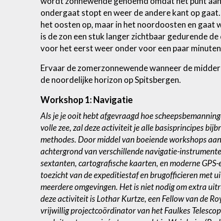
wordt zonnewende genoemd omdat het punt aan 
ondergaat stopt en weer de andere kant op gaat. 
het oosten op, maar in het noordoosten en gaat 
is de zon een stuk langer zichtbaar gedurende de 
voor het eerst weer onder voor een paar minuten
Ervaar de zomerzonnewende wanneer de middern
de noordelijke horizon op Spitsbergen.
Workshop 1: Navigatie
Als je je ooit hebt afgevraagd hoe scheepsbemanning
volle zee, zal deze activiteit je alle basisprincipes b
methodes. Door middel van boeiende workshops aan 
achtergrond van verschillende navigatie-instrumenten
sextanten, cartografische kaarten, en moderne GPS-
toezicht van de expeditiestaf en brugofficieren met ui
meerdere omgevingen. Het is niet nodig om extra uit
deze activiteit is Lothar Kurtze, een Fellow van de R
vrijwillig projectcoördinator van het Faulkes Telesco