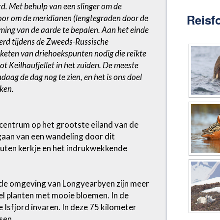
d. Met behulp van een slinger om de
Reisf
voor om de meridianen (lengtegraden door de
mming van de aarde te bepalen. Aan het einde
oerd tijdens de Zweeds-Russische
keten van driehoekspunten nodig die reikte
t Keilhaufjellet in het zuiden. De meeste
daag de dag nog te zien, en het is ons doel
jken.
centrum op het grootste eiland van de
gaan van een wandeling door dit
outen kerkje en het indrukwekkende
n de omgeving van Longyearbyen zijn meer
l planten met mooie bloemen. In de
 Isfjord invaren. In deze 75 kilometer
sen.