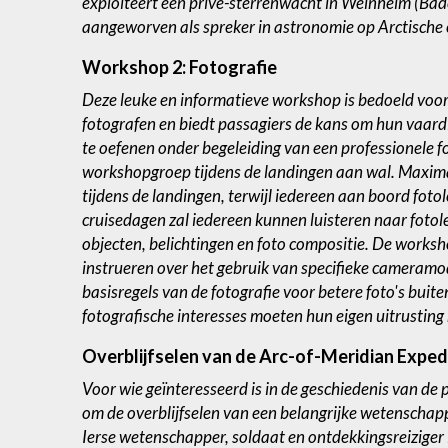
exploiteert een privé-sterrenwacht in Weinheim (B
aangeworven als spreker in astronomie op Arctische 
Workshop 2: Fotografie
Deze leuke en informatieve workshop is bedoeld voo
fotografen en biedt passagiers de kans om hun vaard
te oefenen onder begeleiding van een professionele f
workshopgroep tijdens de landingen aan wal. Maxim
tijdens de landingen, terwijl iedereen aan boord foto
cruisedagen zal iedereen kunnen luisteren naar foto
objecten, belichtingen en foto compositie. De worksh
instrueren over het gebruik van specifieke cameramod
basisregels van de fotografie voor betere foto's buit
fotografische interesses moeten hun eigen uitrusting 
Overblijfselen van de Arc-of-Meridian Expedi
Voor wie geïnteresseerd is in de geschiedenis van de
om de overblijfselen van een belangrijke wetenschap
Ierse wetenschapper, soldaat en ontdekkingsreizige