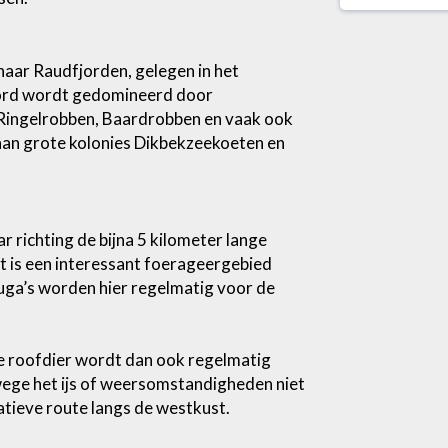
aar Raudfjorden, gelegen in het
jord wordt gedomineerd door
r Ringelrobben, Baardrobben en vaak ook
s aan grote kolonies Dikbekzeekoeten en
 richting de bijna 5 kilometer lange
t is een interessant foerageergebied
ga’s worden hier regelmatig voor de
ere roofdier wordt dan ook regelmatig
ege het ijs of weersomstandigheden niet
atieve route langs de westkust.