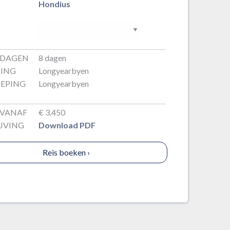
Hondius
 DAGEN
8 dagen
PING
Longyearbyen
EPING
Longyearbyen
 VANAF
€ 3.450
JVING
Download PDF
Reis boeken
›