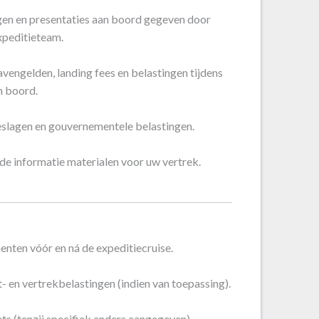
ngen en presentaties aan boord gegeven door
xpeditieteam.
vengelden, landing fees en belastingen tijdens
n boord.
lagen en gouvernementele belastingen.
de informatie materialen voor uw vertrek.
nten vóór en ná de expeditiecruise.
 en vertrekbelastingen (indien van toepassing).
ts (tenzij specifiek anders aangegeven).