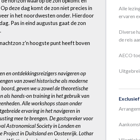
de horizon waarop de zon opkomt en
Op deze dag komt de zon niet precies in
Alle lezi
weer in het noordwesten onder. Hierdoor
ervaren e
dag. Pas in eind augustus gaat de zon
.
Diverse ha
de reis aa
achtzon z’n hoogste punt heeft boven
AECO toes
Uitgebrei
en en ontdekkingsreizigers navigeren op
ijbrengen van zowel historische als moderne
boord, geven we u zowel de theoretische
 als hands-on training in het gebruik van
Exclusief
eenheden. Alle workshops staan onder
Arrangeme
tgebreide ervaring in het navigeren in
rusting mee te brengen. De gastspreker voor
Aankomst-
oyal Astronomical Society in Londen en
pe Project in Duitsland en Oostenrijk. Lothar
Vliegticke