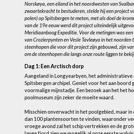
Norskøya, een eiland in het noordwesten van Svalbar
zwaartekracht te bestuderen, stelde hij een project 
polen) op Spitsbergen te meten, met als doel de kro
van de 19e eeuw werd dit project uiteindelijk uitgev
Meridiaanboog Expeditie. Voor de metingen was een 
van Crozierpynten en Vesle Tavleøya in het noorden to
steenhopen die voor dit project zijn gebouwd, zijn van
om de steenhopen die langs onze route liggen te beki
Dag 1: Een Arctisch dorp
Aangeland in Longyearbyen, het administratieve 
Spitsbergen archipel. Geniet voor het aan boord 
voormalige mijnstadje. Een bezoek aan het het h
poolmuseum zijn zeker de moeite waard.
Misschien onverwacht in het poolgebied, maar i
dan 100 plantensoorten te vinden, waaronder vee
vroege avond zal het schip vertrekken en de grote
lange fjord zien we mogelijk al onze eerste walvis