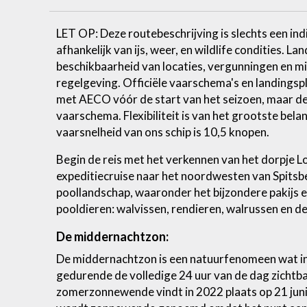
LET OP: Deze routebeschrijving is slechts een in
afhankelijk van ijs, weer, en wildlife condities. La
beschikbaarheid van locaties, vergunningen en 
regelgeving. Officiële vaarschema's en landing
met AECO vóór de start van het seizoen, maar de 
vaarschema. Flexibiliteit is van het grootste bel
vaarsnelheid van ons schip is 10,5 knopen.
Begin de reis met het verkennen van het dorpje 
expeditiecruise naar het noordwesten van Spit
poollandschap, waaronder het bijzondere pakijs 
pooldieren: walvissen, rendieren, walrussen en de 
De middernachtzon:
De middernachtzon is een natuurfenomeen wat in
gedurende de volledige 24 uur van de dag zichtbaa
zomerzonnewende vindt in 2022 plaats op 21 jun