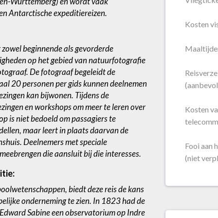
aden-Württemberg) en wordt vaak
en Antarctische expeditiereizen.
Kosten vi
r zowel beginnende als gevorderde
Maaltijde
igheden op het gebied van natuurfotografie
otograaf. De fotograaf begeleidt de
Reisverze
aal 20 personen per gids kunnen deelnemen
(aanbevol
lezingen kan bijwonen. Tijdens de
lezingen en workshops om meer te leren over
Kosten van
op is niet bedoeld om passagiers te
telecommu
ellen, maar leert in plaats daarvan de
enshuis. Deelnemers met speciale
Fooi aan h
meebrengen die aansluit bij die interesses.
(niet verpl
tie:
 poolwetenschappen, biedt deze reis de kans
pelijke onderneming te zien. In 1823 had de
r Edward Sabine een observatorium op Indre