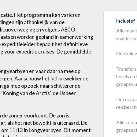
dicatie. Het programma kan variëren
Inclusief
ndingen zijn afhankelijk van de
milieuoverwegingen volgens AECO
Alle maalt
splaatsen worden gepland in samenwerking
snacks, ko
expeditieleider bepaalt het definitieve
ang voor expeditie cruises. De gemiddelde
Gebruik v
Transfers
Longyearbyen en vaar daarna mee op
hotels en 
sbergen. Aanschouw het indrukwekkende
groepsvlu
en ga mee op zoek naar schitterende
‘Koning van de Arctis’, de IJsbeer.
De reis a
reisbeschr
 de zomer voorkomt. De zon is
Alle zodia
r, als het niet bewolkt is uiteraard. De
groepsact
i om 11:13 in Longyearbyen. Dit moment