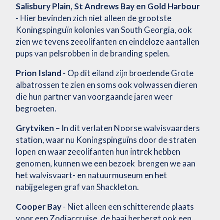
Salisbury Plain, St Andrews Bay en Gold Harbour
- Hier bevinden zich niet alleen de grootste
Koningspinguïn kolonies van South Georgia, ook
zien we tevens zeeolifanten en eindeloze aantallen
pups van pelsrobben in de branding spelen.
Prion Island
- Op dit eiland zijn broedende Grote
albatrossen te zien en soms ook volwassen dieren
die hun partner van voorgaande jaren weer
begroeten.
Grytviken
– In dit verlaten Noorse walvisvaarders
station, waar nu Koningspinguïns door de straten
lopen en waar zeeolifanten hun intrek hebben
genomen, kunnen we een bezoek brengen we aan
het walvisvaart- en natuurmuseum en het
nabijgelegen graf van Shackleton.
Cooper Bay
- Niet alleen een schitterende plaats
voor een Zodiaccruise, de baai herbergt ook een